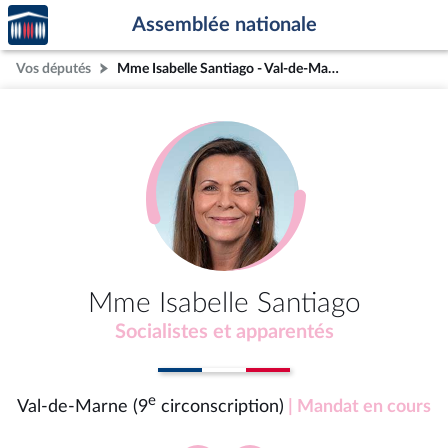
Accèder
Aller au contenu
Aller en bas de la page
Assemblée nationale
à la
page
Vos députés
Mme Isabelle Santiago - Val-de-Marne (9e circonscription)
d'accueil
Mme Isabelle Santiago
Socialistes et apparentés
e
Val-de-Marne (9
circonscription)
| Mandat en cours