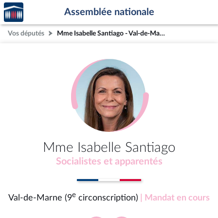
Accèder
Aller au contenu
Aller en bas de la page
Assemblée nationale
à la
page
Vos députés
Mme Isabelle Santiago - Val-de-Marne (9e circonscription)
d'accueil
Mme Isabelle Santiago
Socialistes et apparentés
e
Val-de-Marne (9
circonscription)
| Mandat en cours