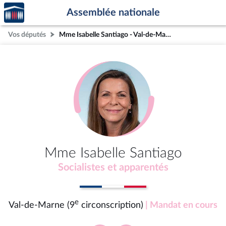
Accèder
Aller au contenu
Aller en bas de la page
Assemblée nationale
à la
page
Vos députés
Mme Isabelle Santiago - Val-de-Marne (9e circonscription)
d'accueil
Mme Isabelle Santiago
Socialistes et apparentés
e
Val-de-Marne (9
circonscription)
| Mandat en cours