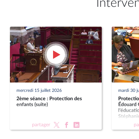
Interve
mercredi 15 juillet 2026
mardi 30 j
2ème séance : Protection des
Protectio
enfants (suite)
Édouard G
l’éducati
Stéphanie
des famil
partager
pa
personne