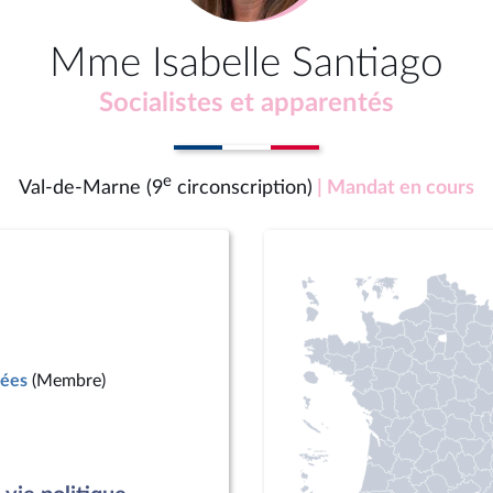
Mme Isabelle Santiago
Socialistes et apparentés
e
Val-de-Marne (9
circonscription)
| Mandat en cours
mées
(Membre)