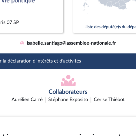
vie politique
ris 07 SP
Liste des député(e)s du dé
@
isabelle.santiago@assemblee-nationale.fr
 la déclaration d'intérêts et d'activités
Collaborateurs
Aurélien Carré
Stéphane Exposito
Cerise Thiébot