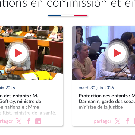
ntions en commission et e
uin 2026
mardi 30 juin 2026
n des enfants : M.
Protection des enfants : 
effray, ministre de
Darmanin, garde des scea
on nationale ; Mme
ministre de la justice
 Rist, ministre de la santé,
les, de l’autonomie et des
rtager
partager
s handicapées