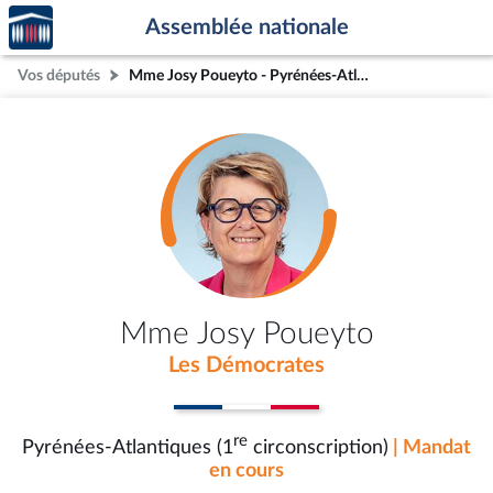
Accèder
Aller au contenu
Aller en bas de la page
Assemblée nationale
à la
page
Vos députés
Mme Josy Poueyto - Pyrénées-Atlantiques (1re circonscription)
d'accueil
Mme Josy Poueyto
Les Démocrates
re
Pyrénées-Atlantiques (1
circonscription)
| Mandat
en cours