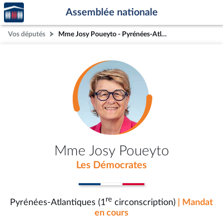
Accèder
Aller au contenu
Aller en bas de la page
Assemblée nationale
à la
page
Vos députés
Mme Josy Poueyto - Pyrénées-Atlantiques (1re circonscription)
d'accueil
Mme Josy Poueyto
Les Démocrates
re
Pyrénées-Atlantiques (1
circonscription)
| Mandat
en cours