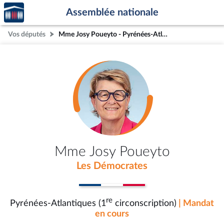
Accèder
Aller au contenu
Aller en bas de la page
Assemblée nationale
à la
page
Vos députés
Mme Josy Poueyto - Pyrénées-Atlantiques (1re circonscription)
d'accueil
Mme Josy Poueyto
Les Démocrates
re
Pyrénées-Atlantiques (1
circonscription)
| Mandat
en cours