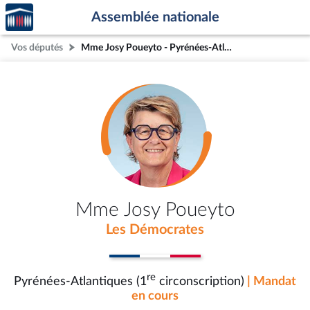
Accèder
Aller au contenu
Aller en bas de la page
Assemblée nationale
à la
page
Vos députés
Mme Josy Poueyto - Pyrénées-Atlantiques (1re circonscription)
d'accueil
Mme Josy Poueyto
Les Démocrates
re
Pyrénées-Atlantiques (1
circonscription)
| Mandat
en cours