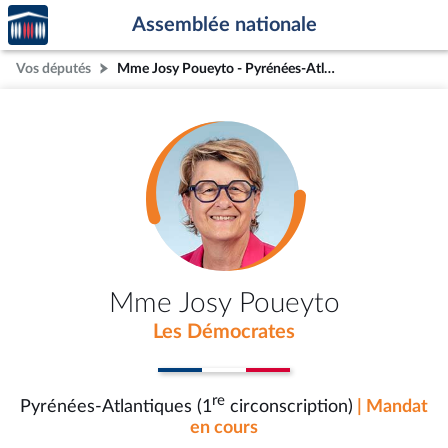
Accèder
Aller au contenu
Aller en bas de la page
Assemblée nationale
à la
page
Vos députés
Mme Josy Poueyto - Pyrénées-Atlantiques (1re circonscription)
d'accueil
Mme Josy Poueyto
Les Démocrates
re
Pyrénées-Atlantiques (1
circonscription)
| Mandat
en cours