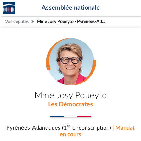
Accèder
Aller au contenu
Aller en bas de la page
Assemblée nationale
à la
page
Vos députés
Mme Josy Poueyto - Pyrénées-Atlantiques (1re circonscription)
d'accueil
Mme Josy Poueyto
Les Démocrates
re
Pyrénées-Atlantiques (1
circonscription)
| Mandat
en cours