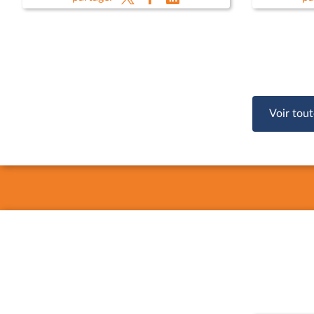
Emmanuel
Ministèr
Anne-Sop
Voir tout