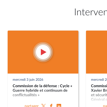
Interve
mercredi 3 juin 2026
mercredi 
Commission de la défense : Cycle «
Commissi
Guerre hybride et continuum de
Xavier Br
conflictualités »
et sécuri
Général d
Nicolas L
partager
pa