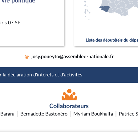
vie politique
aris 07 SP
Liste des député(e)s du dé
@
josy.poueyto@assemblee-nationale.fr
 la déclaration d'intérêts et d'activités
Collaborateurs
Barara
Bernadette Bastonéro
Myriam Boukhalfa
Patrice 