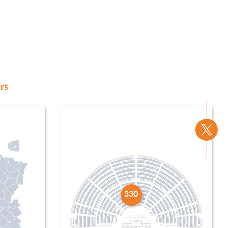
rs
Voir
la
page
Twitte
330