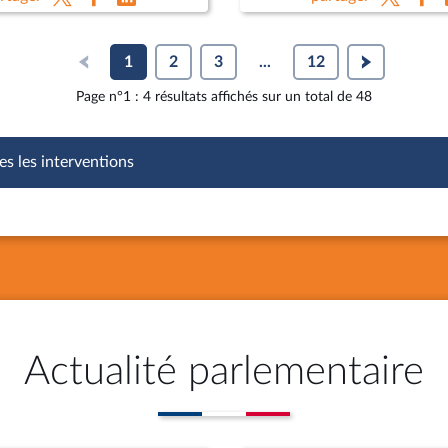
 Lebrun-Damiens, dir. au
agricoles
e de l’Europe et Mme
hie Dhiver
1
2
3
...
12
Page n°1 : 4 résultats affichés sur un total de 48
es les interventions
Actualité parlementaire