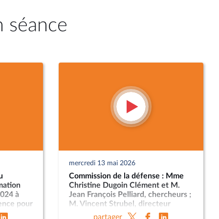
n séance
mercredi 13 mai 2026
u
Commission de la défense : Mme
mation
Christine Dugoin Clément et M.
2024 à
Jean François Pelliard, chercheurs ;
gence pour
M. Vincent Strubel, directeur
aineté
général de l’ANSSI
partager