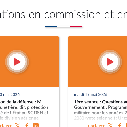
ntions en commission et e
20 mai 2026
mardi 19 mai 2026
on de la défense : M.
1ère séance : Questions a
unetière, dir. protection
Gouvernement ; Program
té de l’État au SGDSN et
militaire pour les années 
e division aérienne
2030 (vote solennel) ; Ur
everrier, dir. DPID ; M.
la protection et la souver
rtager
partager