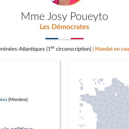
Mme Josy Poueyto
Les Démocrates
re
yrénées-Atlantiques (1
circonscription)
| Mandat en cou
mées
(Membre)