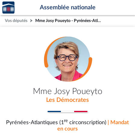
Accèder
Aller au contenu
Aller en bas de la page
Assemblée nationale
à la
page
Vos députés
Mme Josy Poueyto - Pyrénées-Atlantiques (1re circonscription)
d'accueil
Mme Josy Poueyto
Les Démocrates
re
Pyrénées-Atlantiques (1
circonscription)
| Mandat
en cours