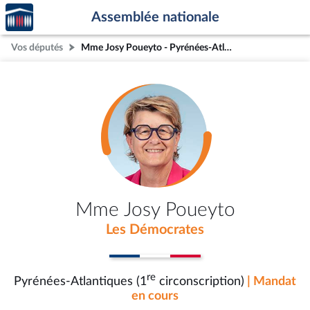
Accèder
Aller au contenu
Aller en bas de la page
Assemblée nationale
à la
page
Vos députés
Mme Josy Poueyto - Pyrénées-Atlantiques (1re circonscription)
d'accueil
Mme Josy Poueyto
Les Démocrates
re
Pyrénées-Atlantiques (1
circonscription)
| Mandat
en cours