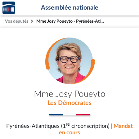
Accèder
Aller au contenu
Aller en bas de la page
Assemblée nationale
à la
page
Vos députés
Mme Josy Poueyto - Pyrénées-Atlantiques (1re circonscription)
d'accueil
Mme Josy Poueyto
Les Démocrates
re
Pyrénées-Atlantiques (1
circonscription)
| Mandat
en cours