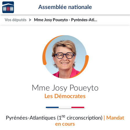
Accèder
Aller au contenu
Aller en bas de la page
Assemblée nationale
à la
page
Vos députés
Mme Josy Poueyto - Pyrénées-Atlantiques (1re circonscription)
d'accueil
Mme Josy Poueyto
Les Démocrates
re
Pyrénées-Atlantiques (1
circonscription)
| Mandat
en cours