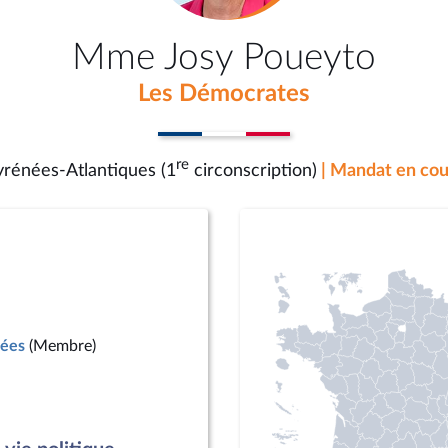
Mme Josy Poueyto
Les Démocrates
re
yrénées-Atlantiques (1
circonscription)
| Mandat en cou
mées
(Membre)