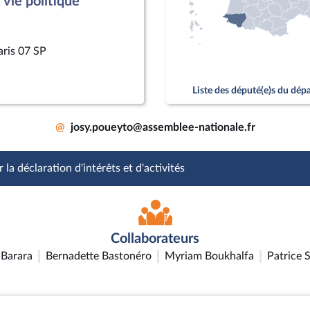
vie politique
aris 07 SP
Liste des député(e)s du dé
@
josy.poueyto@assemblee-nationale.fr
 la déclaration d'intérêts et d'activités
Collaborateurs
Barara
Bernadette Bastonéro
Myriam Boukhalfa
Patrice 