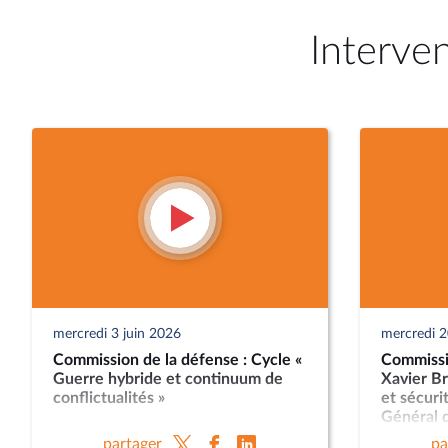
Interve
mercredi 3 juin 2026
mercredi 
Commission de la défense : Cycle «
Commissi
Guerre hybride et continuum de
Xavier Br
conflictualités »
et sécuri
Général d
Nicolas L
partager
pa