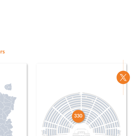
rs
Voir
la
page
Twitte
330