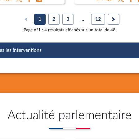
 Lebrun-Damiens, dir. au
agricoles
e de l’Europe et Mme
hie Dhiver
1
2
3
...
12
Page n°1 : 4 résultats affichés sur un total de 48
es les interventions
Actualité parlementaire