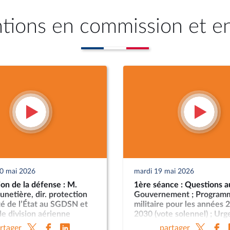
ntions en commission et e
20 mai 2026
mardi 19 mai 2026
on de la défense : M.
1ère séance : Questions a
unetière, dir. protection
Gouvernement ; Program
té de l’État au SGDSN et
militaire pour les années 
e division aérienne
2030 (vote solennel) ; Ur
everrier, dir. DPID ; M.
la protection et la souver
rtager
partager