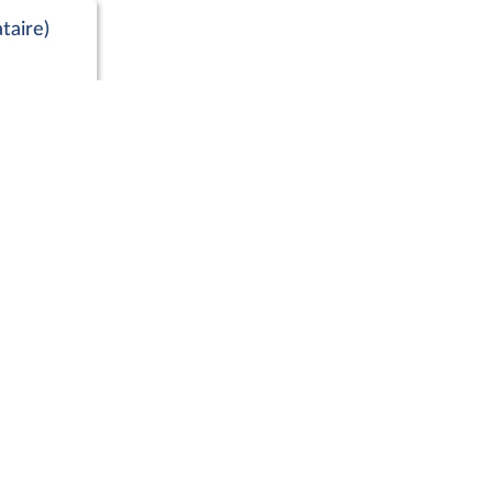
taire)
Positions de vote