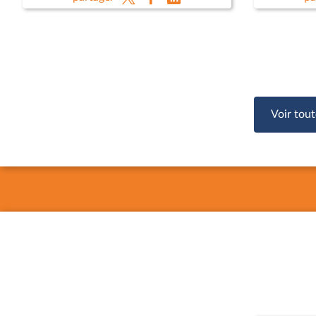
Emmanuel
Ministèr
Anne-Sop
Voir tout