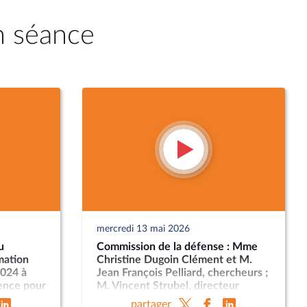
n séance
mercredi 13 mai 2026
u
Commission de la défense : Mme
mation
Christine Dugoin Clément et M.
2024 à
Jean François Pelliard, chercheurs ;
gence pour
M. Vincent Strubel, directeur
aineté
général de l’ANSSI
partager