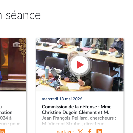
n séance
mercredi 13 mai 2026
u
Commission de la défense : Mme
mation
Christine Dugoin Clément et M.
2024 à
Jean François Pelliard, chercheurs ;
gence pour
M. Vincent Strubel, directeur
aineté
général de l’ANSSI
partager