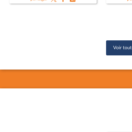
Emmanuel
Ministèr
Anne-Sop
Voir tout