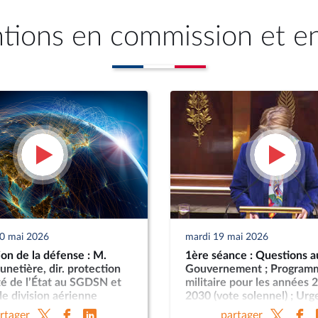
ntions en commission et e
20 mai 2026
mardi 19 mai 2026
on de la défense : M.
1ère séance : Questions a
unetière, dir. protection
Gouvernement ; Program
té de l’État au SGDSN et
militaire pour les années 
e division aérienne
2030 (vote solennel) ; Ur
everrier, dir. DPID ; M.
la protection et la souver
rtager
partager