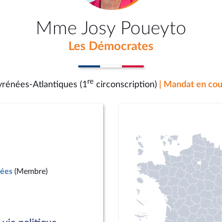
Mme Josy Poueyto
Les Démocrates
re
yrénées-Atlantiques (1
circonscription)
| Mandat en cou
mées
(Membre)