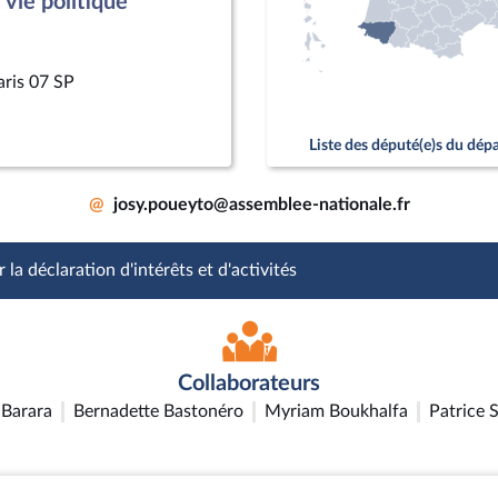
vie politique
aris 07 SP
Liste des député(e)s du dé
@
josy.poueyto@assemblee-nationale.fr
 la déclaration d'intérêts et d'activités
Collaborateurs
Barara
Bernadette Bastonéro
Myriam Boukhalfa
Patrice 