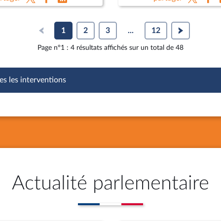
 Lebrun-Damiens, dir. au
agricoles
e de l’Europe et Mme
hie Dhiver
1
2
3
...
12
Page n°1 : 4 résultats affichés sur un total de 48
es les interventions
Actualité parlementaire