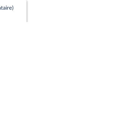
taire)
Positions de vote