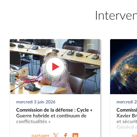
Interve
mercredi 3 juin 2026
mercredi 
Commission de la défense : Cycle «
Commissi
Guerre hybride et continuum de
Xavier Br
conflictualités »
et sécuri
Général d
Nicolas L
partager
pa