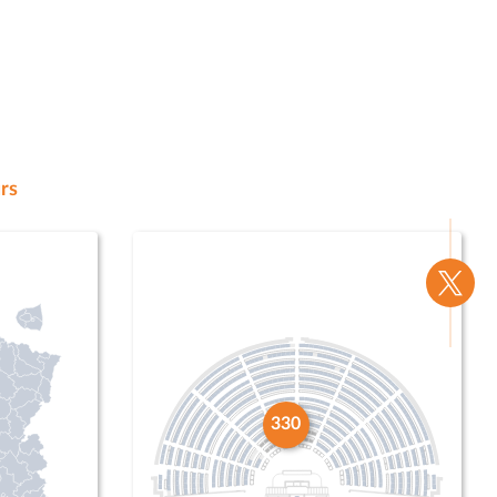
rs
Voir
la
page
Twitte
330