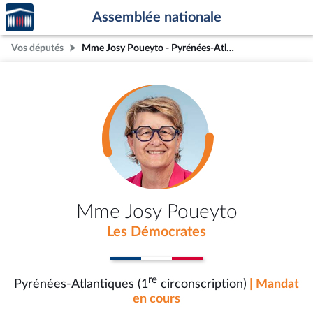
Accèder
Aller au contenu
Aller en bas de la page
Assemblée nationale
à la
page
Vos députés
Mme Josy Poueyto - Pyrénées-Atlantiques (1re circonscription)
d'accueil
Mme Josy Poueyto
Les Démocrates
re
Pyrénées-Atlantiques (1
circonscription)
| Mandat
en cours