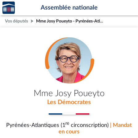
Accèder
Aller au contenu
Aller en bas de la page
Assemblée nationale
à la
page
Vos députés
Mme Josy Poueyto - Pyrénées-Atlantiques (1re circonscription)
d'accueil
Mme Josy Poueyto
Les Démocrates
re
Pyrénées-Atlantiques (1
circonscription)
| Mandat
en cours