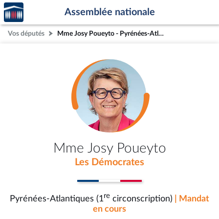
Accèder
Aller au contenu
Aller en bas de la page
Assemblée nationale
à la
page
Vos députés
Mme Josy Poueyto - Pyrénées-Atlantiques (1re circonscription)
d'accueil
Mme Josy Poueyto
Les Démocrates
re
Pyrénées-Atlantiques (1
circonscription)
| Mandat
en cours