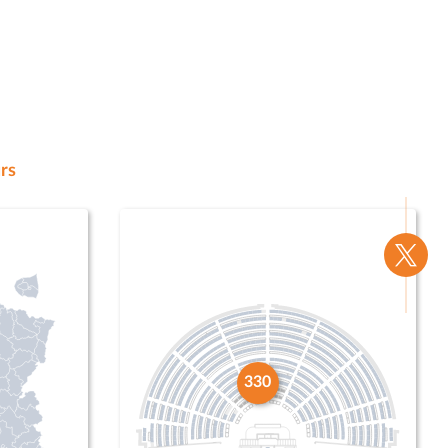
rs
Voir
la
page
Twitte
330