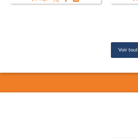
Emmanuel
Ministèr
Anne-Sop
Voir tout