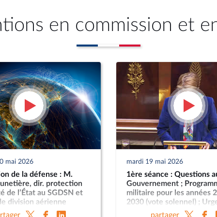
ntions en commission et e
20 mai 2026
mardi 19 mai 2026
on de la défense : M.
1ère séance : Questions a
unetière, dir. protection
Gouvernement ; Program
té de l’État au SGDSN et
militaire pour les années 
e division aérienne
2030 (vote solennel) ; Ur
everrier, dir. DPID ; M.
la protection et la souver
rtager
partager