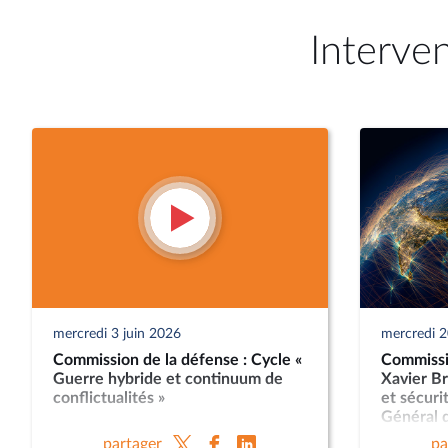
Interve
mercredi 3 juin 2026
mercredi 
Commission de la défense : Cycle «
Commissi
Guerre hybride et continuum de
Xavier Br
conflictualités »
et sécuri
Général d
Nicolas L
partager
pa