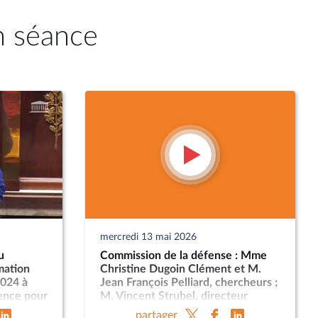
n séance
mercredi 13 mai 2026
u
Commission de la défense : Mme
mation
Christine Dugoin Clément et M.
2024 à
Jean François Pelliard, chercheurs ;
gence pour
M. Vincent Strubel, directeur
aineté
général de l’ANSSI
partager