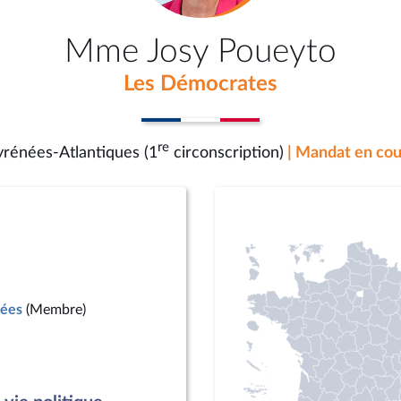
Mme Josy Poueyto
Les Démocrates
re
yrénées-Atlantiques (1
circonscription)
| Mandat en cou
mées
(Membre)