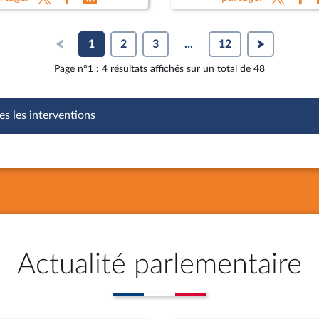
 Lebrun-Damiens, dir. au
agricoles
e de l’Europe et Mme
hie Dhiver
1
2
3
...
12
Page n°1 : 4 résultats affichés sur un total de 48
es les interventions
Actualité parlementaire