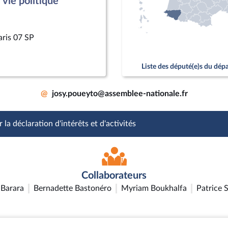
vie politique
aris 07 SP
Liste des député(e)s du dé
@
josy.poueyto@assemblee-nationale.fr
 la déclaration d'intérêts et d'activités
Collaborateurs
Barara
Bernadette Bastonéro
Myriam Boukhalfa
Patrice 