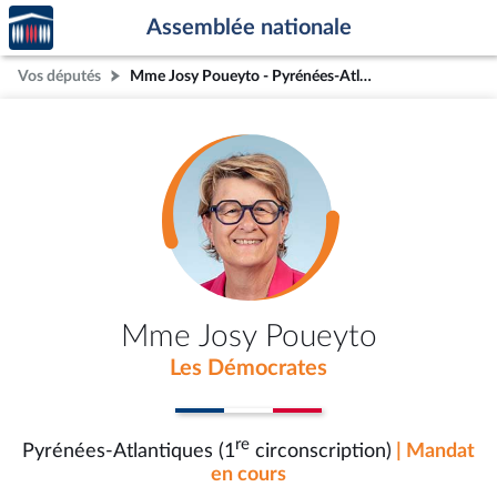
Accèder
Aller au contenu
Aller en bas de la page
Assemblée nationale
à la
page
Vos députés
Mme Josy Poueyto - Pyrénées-Atlantiques (1re circonscription)
d'accueil
Mme Josy Poueyto
Les Démocrates
re
Pyrénées-Atlantiques (1
circonscription)
| Mandat
en cours