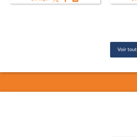
Emmanuel
Ministèr
Anne-Sop
Voir tout