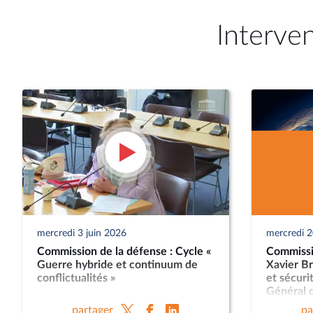
Interve
mercredi 3 juin 2026
mercredi 
Commission de la défense : Cycle «
Commissi
Guerre hybride et continuum de
Xavier Br
conflictualités »
et sécuri
Général d
Nicolas L
partager
pa