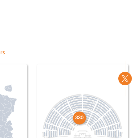
rs
Voir
la
page
Twitte
330