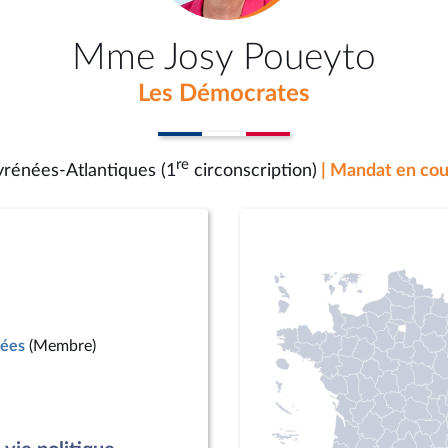
Mme Josy Poueyto
Les Démocrates
re
yrénées-Atlantiques (1
circonscription)
| Mandat en cou
mées
(Membre)