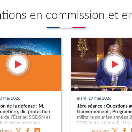
ntions en commission et e
20 mai 2026
mardi 19 mai 2026
on de la défense : M.
1ère séance : Questions a
unetière, dir. protection
Gouvernement ; Program
té de l’État au SGDSN et
militaire pour les années 
e division aérienne
2030 (vote solennel) ; Ur
everrier, dir. DPID ; M.
la protection et la souver
rtager
partager