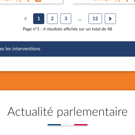
 Lebrun-Damiens, dir. au
agricoles
e de l’Europe et Mme
hie Dhiver
1
2
3
...
12
Page n°1 : 4 résultats affichés sur un total de 48
es les interventions
Actualité parlementaire