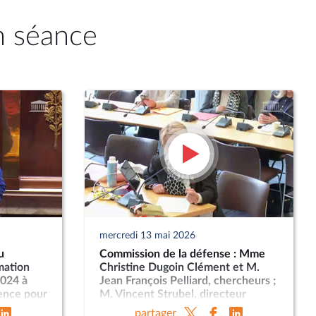
n séance
mercredi 13 mai 2026
u
Commission de la défense : Mme
mation
Christine Dugoin Clément et M.
2024 à
Jean François Pelliard, chercheurs ;
gence pour
M. Vincent Strubel, directeur
aineté
général de l’ANSSI
partager