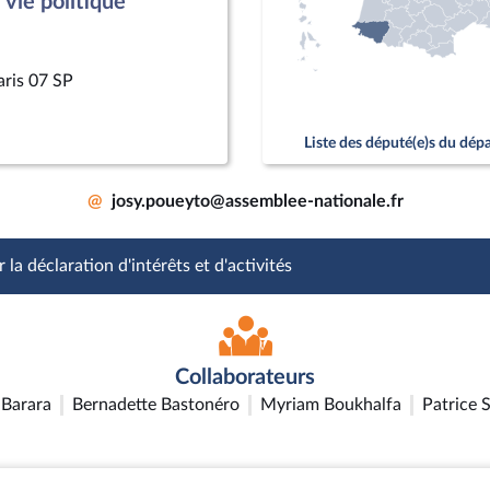
vie politique
aris 07 SP
Liste des député(e)s du dé
@
josy.poueyto@assemblee-nationale.fr
 la déclaration d'intérêts et d'activités
Collaborateurs
Barara
Bernadette Bastonéro
Myriam Boukhalfa
Patrice 