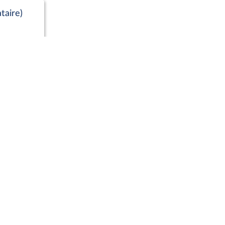
taire)
Positions de vote