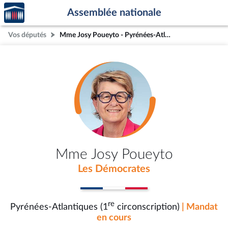
Accèder
Aller au contenu
Aller en bas de la page
Assemblée nationale
à la
page
Vos députés
Mme Josy Poueyto - Pyrénées-Atlantiques (1re circonscription)
d'accueil
Mme Josy Poueyto
Les Démocrates
re
Pyrénées-Atlantiques (1
circonscription)
| Mandat
en cours