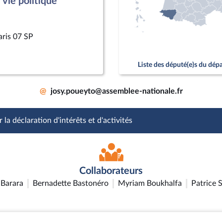
vie politique
aris 07 SP
Liste des député(e)s du dé
@
josy.poueyto@assemblee-nationale.fr
 la déclaration d'intérêts et d'activités
Collaborateurs
Barara
Bernadette Bastonéro
Myriam Boukhalfa
Patrice 