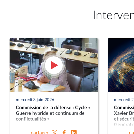
Interve
mercredi 3 juin 2026
mercredi 
Commission de la défense : Cycle «
Commissi
Guerre hybride et continuum de
Xavier Br
conflictualités »
et sécuri
Général d
Nicolas L
partager
pa