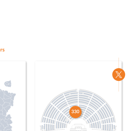
rs
Voir
la
page
Twitte
330