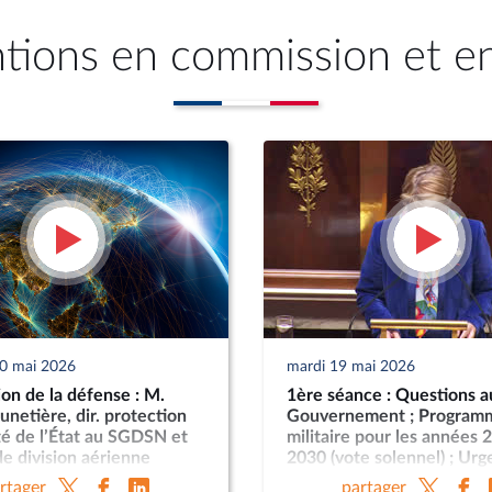
ntions en commission et e
20 mai 2026
mardi 19 mai 2026
on de la défense : M.
1ère séance : Questions a
unetière, dir. protection
Gouvernement ; Program
té de l’État au SGDSN et
militaire pour les années 
e division aérienne
2030 (vote solennel) ; Ur
everrier, dir. DPID ; M.
la protection et la souver
rtager
partager