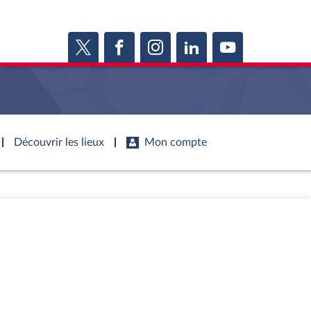
Découvrir les lieux
Mon compte
s
s
Histoire
S'inscrire
ie
Juniors
ports d'information
Dossiers législatifs
Anciennes législatures
ports d'enquête
Budget et sécurité sociale
Vous n'avez pas encore de compte ?
ssemblée ...
Enregistrez-vous
orts législatifs
Questions écrites et orales
Liens vers les sites publics
orts sur l'application des lois
Comptes rendus des débats
mètre de l’application des lois