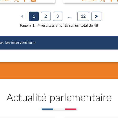
 Lebrun-Damiens, dir. au
agricoles
e de l’Europe et Mme
hie Dhiver
1
2
3
...
12
Page n°1 : 4 résultats affichés sur un total de 48
es les interventions
Actualité parlementaire