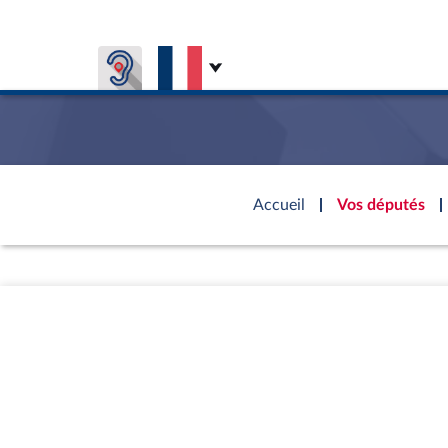
Aller au contenu
Aller en bas de la page
Accèder à
la page
Accueil
Vos députés
d'accueil
Présiden
Séance p
Rôle et p
Visiter l
Général
CONNEXION & INSCRIPTION
CONNAÎTRE L'ASSEMBLÉE
VOS DÉPUTÉS
Fiches « C
DÉCOUVRIR LES LIEUX
577 dépu
Commissi
Visite vi
TRAVAUX PARLEMENTAIRES
Organisa
Groupes 
Europe et
Assister
Présidenc
Élections
Contrôle
Accès de
Bureau
Co
l’Assemb
Congrès
Les évèn
Pétitions