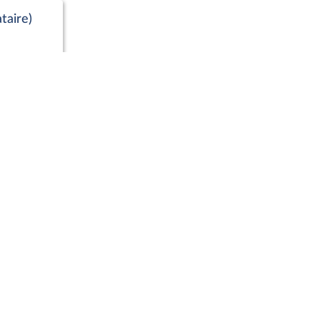
taire)
Positions de vote