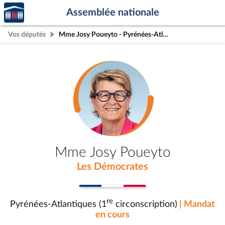
Accèder
Aller au contenu
Aller en bas de la page
Assemblée nationale
à la
page
Vos députés
Mme Josy Poueyto - Pyrénées-Atlantiques (1re circonscription)
d'accueil
Mme Josy Poueyto
Les Démocrates
re
Pyrénées-Atlantiques (1
circonscription)
| Mandat
en cours