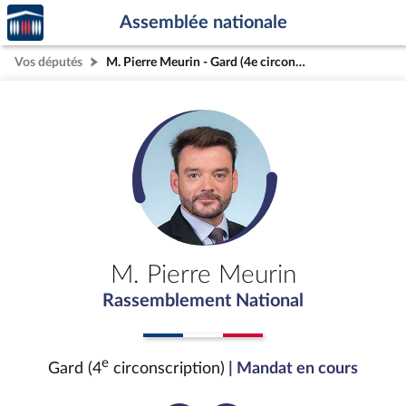
Accèder
Aller au contenu
Aller en bas de la page
Assemblée nationale
à la
page
Vos députés
M. Pierre Meurin - Gard (4e circonscription)
d'accueil
M. Pierre Meurin
Rassemblement National
e
Gard (4
circonscription)
| Mandat en cours