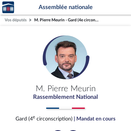
Accèder
Aller au contenu
Aller en bas de la page
Assemblée nationale
à la
page
Vos députés
M. Pierre Meurin - Gard (4e circonscription)
d'accueil
M. Pierre Meurin
Rassemblement National
e
Gard (4
circonscription)
| Mandat en cours