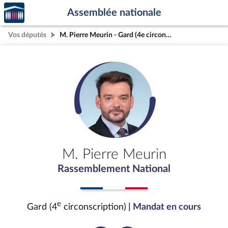
Accèder
Aller au contenu
Aller en bas de la page
Assemblée nationale
à la
page
Vos députés
M. Pierre Meurin - Gard (4e circonscription)
d'accueil
M. Pierre Meurin
Rassemblement National
e
Gard (4
circonscription)
| Mandat en cours