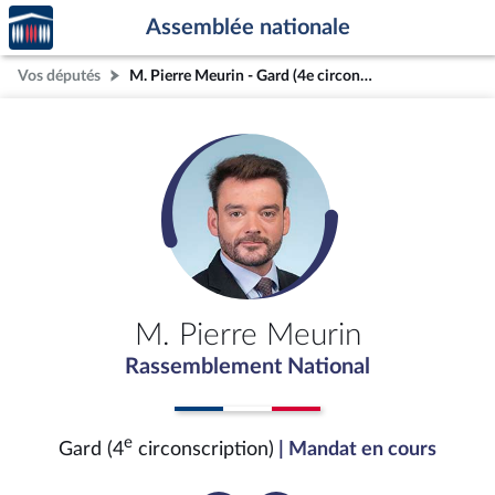
Accèder
Aller au contenu
Aller en bas de la page
Assemblée nationale
à la
page
Vos députés
M. Pierre Meurin - Gard (4e circonscription)
d'accueil
M. Pierre Meurin
Rassemblement National
e
Gard (4
circonscription)
| Mandat en cours