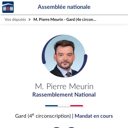
Accèder
Aller au contenu
Aller en bas de la page
Assemblée nationale
à la
page
Vos députés
M. Pierre Meurin - Gard (4e circonscription)
d'accueil
M. Pierre Meurin
Rassemblement National
e
Gard (4
circonscription)
| Mandat en cours