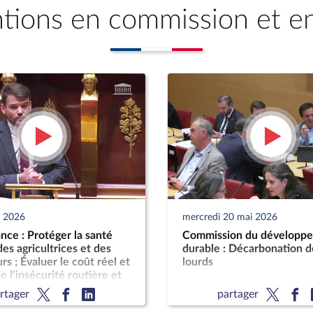
ntions en commission et e
n 2026
mercredi 20 mai 2026
ce : Protéger la santé
Commission du développ
es agricultrices et des
durable : Décarbonation d
rs ; Évaluer le coût réel et
lourds
e l’insécurité routière et
t sur les finances
rtager
partager
s