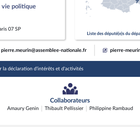
vie politique
aris 07 SP
Liste des député(e)s du dé
pierre.meurin@assemblee-nationale.fr
pierre-meurin
 la déclaration d'intérêts et d'activités
Collaborateurs
Amaury Genin
Thibault Pellissier
Philippine Rambaud