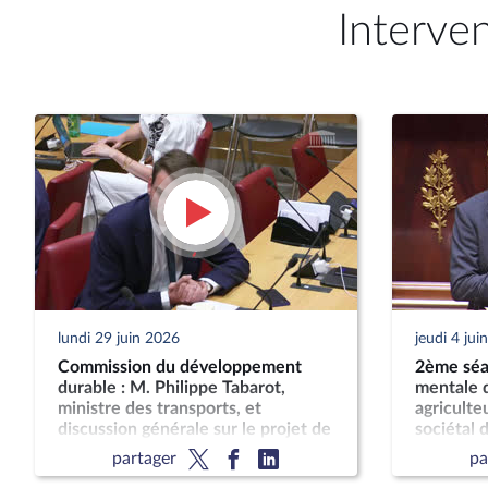
Interve
lundi 29 juin 2026
jeudi 4 jui
Commission du développement
2ème séan
durable : M. Philippe Tabarot,
mentale d
ministre des transports, et
agriculteu
discussion générale sur le projet de
sociétal d
loi-cadre relatif au développement
son impac
partager
pa
des transports
publique