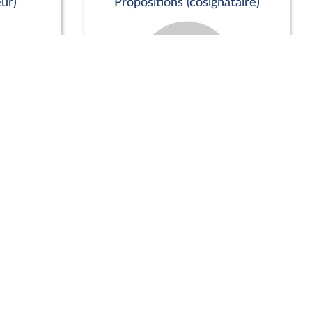
ur)
Propositions (cosignataire)
Positions de vote