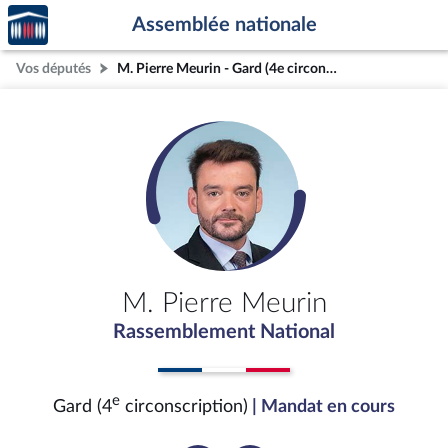
Accèder
Aller au contenu
Aller en bas de la page
Assemblée nationale
à la
page
Vos députés
M. Pierre Meurin - Gard (4e circonscription)
d'accueil
M. Pierre Meurin
Rassemblement National
e
Gard (4
circonscription)
| Mandat en cours