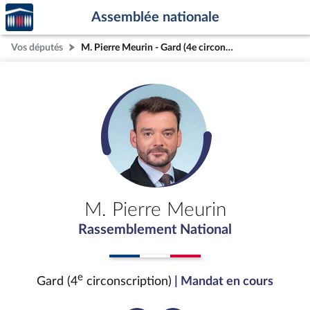
Accèder
Aller au contenu
Aller en bas de la page
Assemblée nationale
à la
page
Vos députés
M. Pierre Meurin - Gard (4e circonscription)
d'accueil
M. Pierre Meurin
Rassemblement National
e
Gard (4
circonscription)
| Mandat en cours