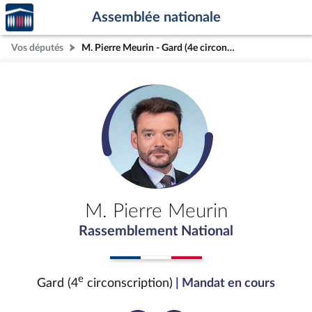
Accèder
Aller au contenu
Aller en bas de la page
Assemblée nationale
à la
page
Vos députés
M. Pierre Meurin - Gard (4e circonscription)
d'accueil
M. Pierre Meurin
Rassemblement National
e
Gard (4
circonscription)
| Mandat en cours