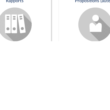
Rapports
Propositions (aute
Commission