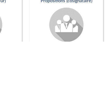
ur)
Propositions (cosignataire)
Positions de vote