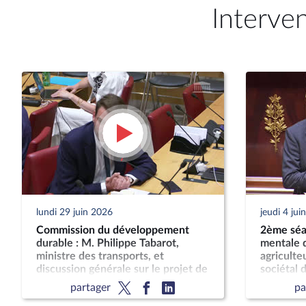
Interve
lundi 29 juin 2026
jeudi 4 jui
Commission du développement
2ème séan
durable : M. Philippe Tabarot,
mentale d
ministre des transports, et
agriculteu
discussion générale sur le projet de
sociétal d
loi-cadre relatif au développement
son impac
partager
pa
des transports
publique