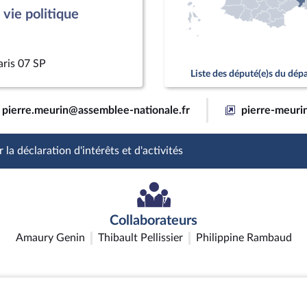
vie politique
aris 07 SP
Liste des député(e)s du dé
pierre.meurin@assemblee-nationale.fr
pierre-meurin
 la déclaration d'intérêts et d'activités
Collaborateurs
Amaury Genin
Thibault Pellissier
Philippine Rambaud