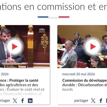
ntions en commission et e
n 2026
mercredi 20 mai 2026
ce : Protéger la santé
Commission du développ
es agricultrices et des
durable : Décarbonation d
rs ; Évaluer le coût réel et
lourds
e l’insécurité routière et
t sur les finances
rtager
partager
s