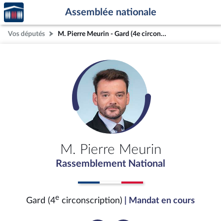
Accèder
Aller au contenu
Aller en bas de la page
Assemblée nationale
à la
page
Vos députés
M. Pierre Meurin - Gard (4e circonscription)
d'accueil
M. Pierre Meurin
Rassemblement National
e
Gard (4
circonscription)
| Mandat en cours