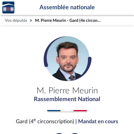
Accèder
Aller au contenu
Aller en bas de la page
Assemblée nationale
à la
page
Vos députés
M. Pierre Meurin - Gard (4e circonscription)
d'accueil
M. Pierre Meurin
Rassemblement National
e
Gard (4
circonscription)
| Mandat en cours