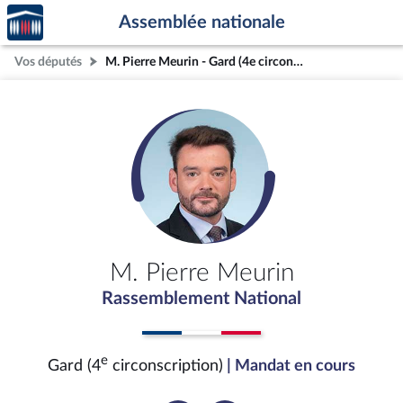
Accèder
Aller au contenu
Aller en bas de la page
Assemblée nationale
à la
page
Vos députés
M. Pierre Meurin - Gard (4e circonscription)
d'accueil
M. Pierre Meurin
Rassemblement National
e
Gard (4
circonscription)
| Mandat en cours