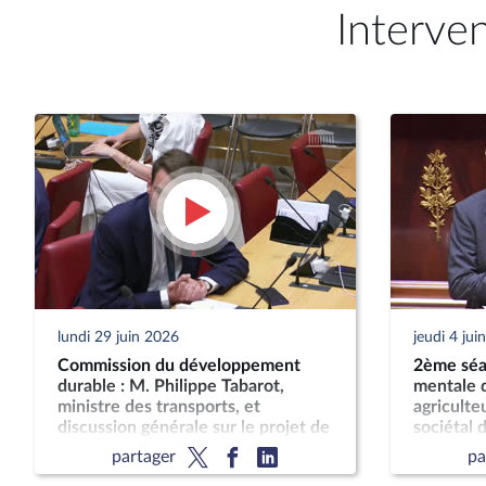
Interve
lundi 29 juin 2026
jeudi 4 jui
Commission du développement
2ème séan
durable : M. Philippe Tabarot,
mentale d
ministre des transports, et
agriculteu
discussion générale sur le projet de
sociétal d
loi-cadre relatif au développement
son impac
partager
pa
des transports
publique