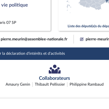
vie politique
aris 07 SP
Liste des député(e)s du dé
pierre.meurin@assemblee-nationale.fr
pierre-meurin
 la déclaration d'intérêts et d'activités
Collaborateurs
Amaury Genin
Thibault Pellissier
Philippine Rambaud