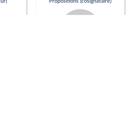
ur)
Propositions (cosignataire)
Positions de vote