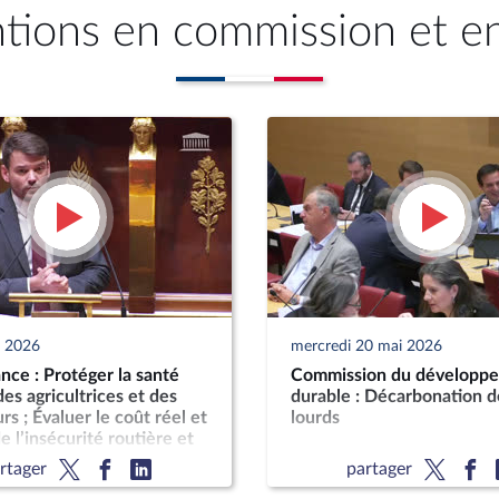
ntions en commission et e
n 2026
mercredi 20 mai 2026
ce : Protéger la santé
Commission du développ
es agricultrices et des
durable : Décarbonation d
rs ; Évaluer le coût réel et
lourds
e l’insécurité routière et
t sur les finances
rtager
partager
s