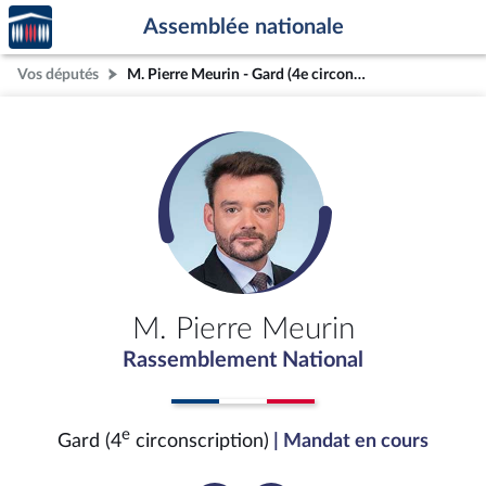
Accèder
Aller au contenu
Aller en bas de la page
Assemblée nationale
à la
page
Vos députés
M. Pierre Meurin - Gard (4e circonscription)
d'accueil
M. Pierre Meurin
Rassemblement National
e
Gard (4
circonscription)
| Mandat en cours