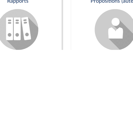
Rapports
Propositions (aute
Commission