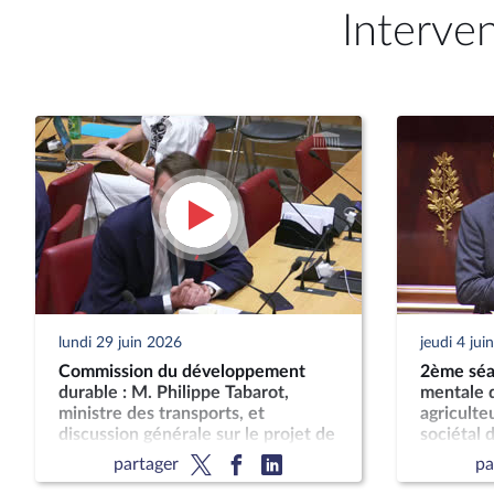
Interve
lundi 29 juin 2026
jeudi 4 jui
Commission du développement
2ème séan
durable : M. Philippe Tabarot,
mentale d
ministre des transports, et
agriculteu
discussion générale sur le projet de
sociétal d
loi-cadre relatif au développement
son impac
partager
pa
des transports
publique