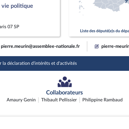
vie politique
aris 07 SP
Liste des député(e)s du dé
pierre.meurin@assemblee-nationale.fr
pierre-meurin
 la déclaration d'intérêts et d'activités
Collaborateurs
Amaury Genin
Thibault Pellissier
Philippine Rambaud