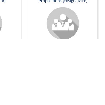
ur)
Propositions (cosignataire)
Positions de vote