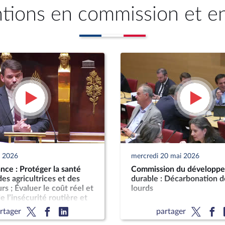
ntions en commission et e
n 2026
mercredi 20 mai 2026
ce : Protéger la santé
Commission du développ
es agricultrices et des
durable : Décarbonation d
rs ; Évaluer le coût réel et
lourds
e l’insécurité routière et
t sur les finances
rtager
partager
s