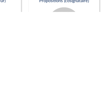
ur)
Propositions (cosignataire)
Positions de vote