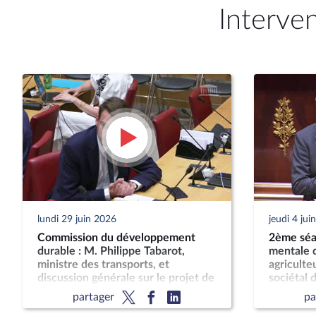
Interve
lundi 29 juin 2026
jeudi 4 jui
Commission du développement
2ème séan
durable : M. Philippe Tabarot,
mentale d
ministre des transports, et
agriculteu
discussion générale sur le projet de
sociétal d
loi-cadre relatif au développement
son impac
partager
pa
des transports
publique