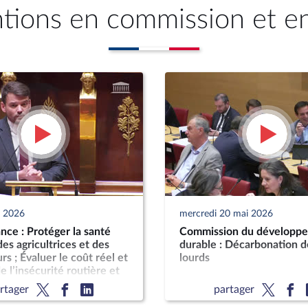
ntions en commission et e
n 2026
mercredi 20 mai 2026
ce : Protéger la santé
Commission du développ
es agricultrices et des
durable : Décarbonation d
rs ; Évaluer le coût réel et
lourds
e l’insécurité routière et
t sur les finances
rtager
partager
s