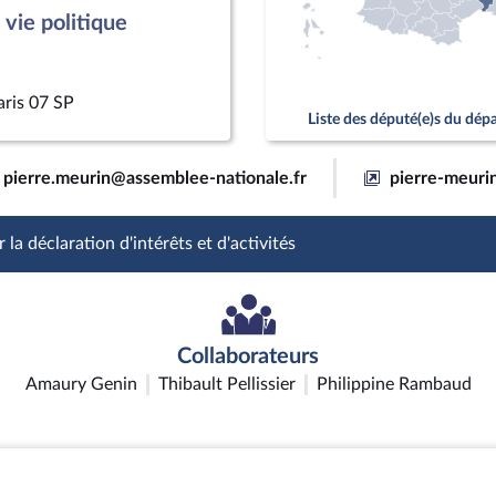
vie politique
aris 07 SP
Liste des député(e)s du dé
pierre.meurin@assemblee-nationale.fr
pierre-meurin
 la déclaration d'intérêts et d'activités
Collaborateurs
Amaury Genin
Thibault Pellissier
Philippine Rambaud