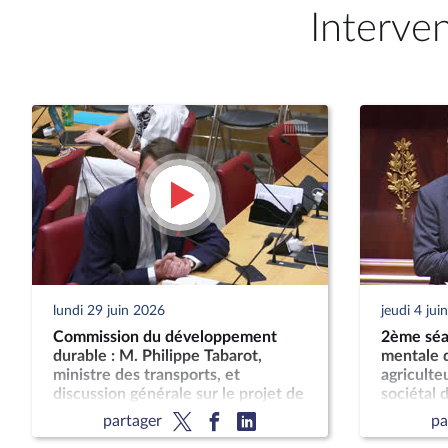
Interve
lundi 29 juin 2026
jeudi 4 jui
Commission du développement
2ème séan
durable : M. Philippe Tabarot,
mentale d
ministre des transports, et
agriculteu
discussion générale sur le projet de
sociétal d
loi-cadre relatif au développement
son impac
partager
pa
des transports
publique