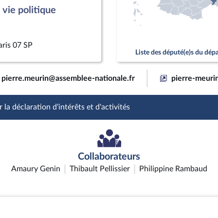
vie politique
aris 07 SP
Liste des député(e)s du dé
pierre.meurin@assemblee-nationale.fr
pierre-meurin
 la déclaration d'intérêts et d'activités
Collaborateurs
Amaury Genin
Thibault Pellissier
Philippine Rambaud