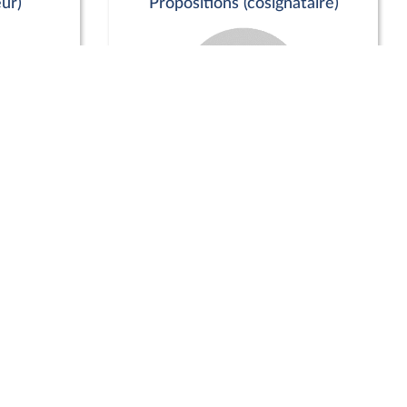
ur)
Propositions (cosignataire)
Positions de vote