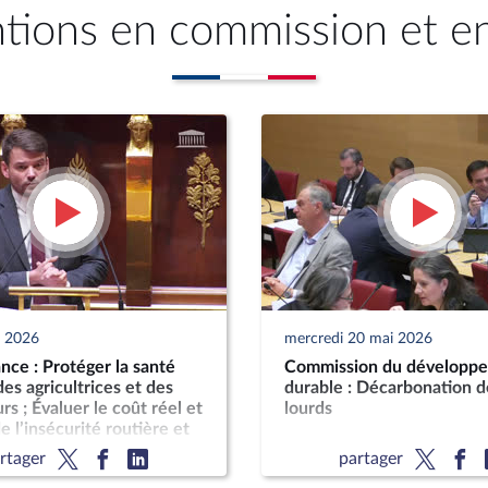
ntions en commission et e
n 2026
mercredi 20 mai 2026
ce : Protéger la santé
Commission du développ
es agricultrices et des
durable : Décarbonation d
rs ; Évaluer le coût réel et
lourds
e l’insécurité routière et
t sur les finances
rtager
partager
s