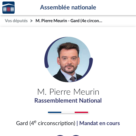
Accèder
Aller au contenu
Aller en bas de la page
Assemblée nationale
à la
page
Vos députés
M. Pierre Meurin - Gard (4e circonscription)
d'accueil
M. Pierre Meurin
Rassemblement National
e
Gard (4
circonscription)
| Mandat en cours