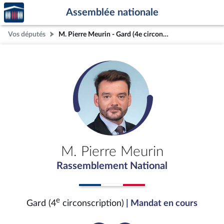
Accèder
Aller au contenu
Aller en bas de la page
Assemblée nationale
à la
page
Vos députés
M. Pierre Meurin - Gard (4e circonscription)
d'accueil
M. Pierre Meurin
Rassemblement National
e
Gard (4
circonscription)
| Mandat en cours