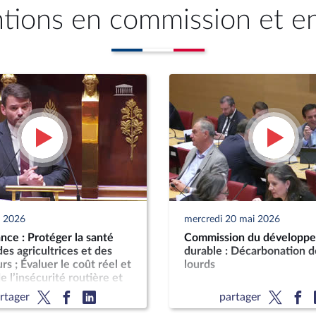
ntions en commission et e
n 2026
mercredi 20 mai 2026
ce : Protéger la santé
Commission du développ
es agricultrices et des
durable : Décarbonation d
rs ; Évaluer le coût réel et
lourds
e l’insécurité routière et
t sur les finances
rtager
partager
s