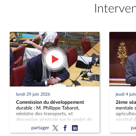
Interve
lundi 29 juin 2026
jeudi 4 jui
Commission du développement
2ème séan
durable : M. Philippe Tabarot,
mentale d
ministre des transports, et
agriculteu
discussion générale sur le projet de
sociétal d
loi-cadre relatif au développement
son impac
partager
pa
des transports
publique