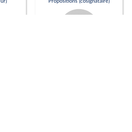
ur)
Propositions (cosignataire)
Positions de vote