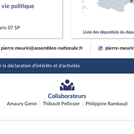
vie politique
aris 07 SP
Liste des député(e)s du dé
pierre.meurin@assemblee-nationale.fr
pierre-meurin
 la déclaration d'intérêts et d'activités
Collaborateurs
Amaury Genin
Thibault Pellissier
Philippine Rambaud