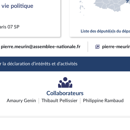
vie politique
aris 07 SP
Liste des député(e)s du dé
pierre.meurin@assemblee-nationale.fr
pierre-meurin
 la déclaration d'intérêts et d'activités
Collaborateurs
Amaury Genin
Thibault Pellissier
Philippine Rambaud