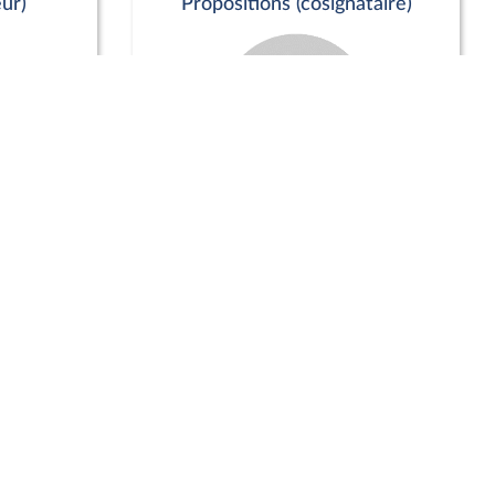
ur)
Propositions (cosignataire)
Positions de vote