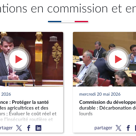
ntions en commission et e
n 2026
mercredi 20 mai 2026
ce : Protéger la santé
Commission du développ
es agricultrices et des
durable : Décarbonation d
rs ; Évaluer le coût réel et
lourds
e l’insécurité routière et
t sur les finances
rtager
partager
s