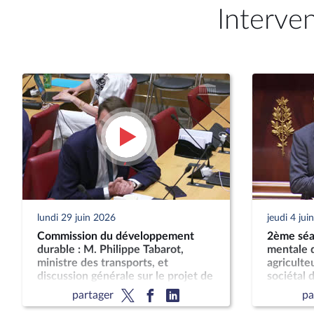
Interve
lundi 29 juin 2026
jeudi 4 jui
Commission du développement
2ème séan
durable : M. Philippe Tabarot,
mentale d
ministre des transports, et
agriculteu
discussion générale sur le projet de
sociétal d
loi-cadre relatif au développement
son impac
partager
pa
des transports
publique