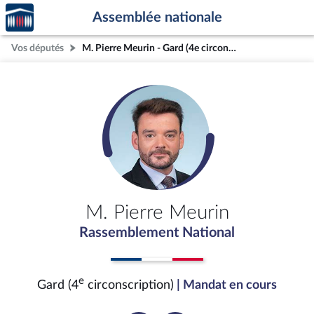
Accèder
Aller au contenu
Aller en bas de la page
Assemblée nationale
à la
page
Vos députés
M. Pierre Meurin - Gard (4e circonscription)
d'accueil
M. Pierre Meurin
Rassemblement National
e
Gard (4
circonscription)
| Mandat en cours