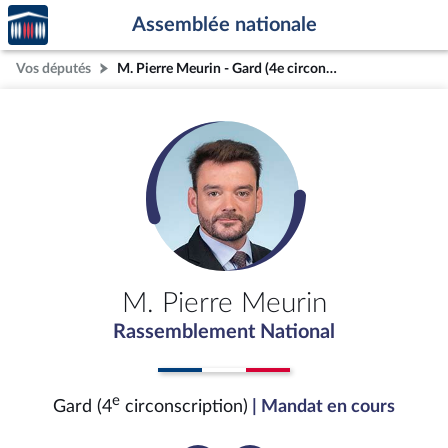
Accèder
Aller au contenu
Aller en bas de la page
Assemblée nationale
à la
page
Vos députés
M. Pierre Meurin - Gard (4e circonscription)
d'accueil
M. Pierre Meurin
Rassemblement National
e
Gard (4
circonscription)
| Mandat en cours